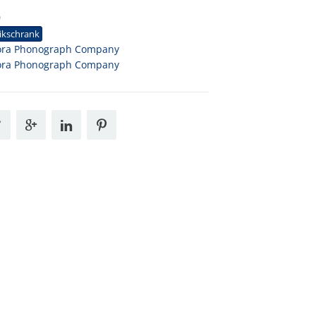
0
ikschrank
ora Phonograph Company
ora Phonograph Company