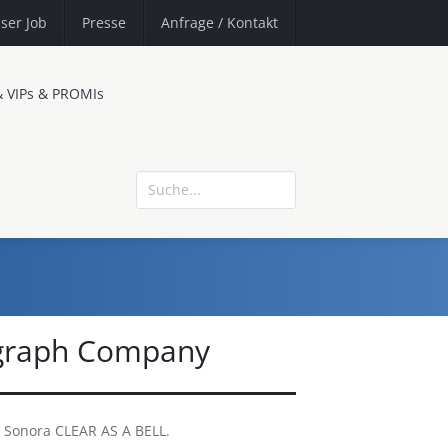
ser Job
Presse
Anfrage
/ Kontakt
& VIPs & PROMIs
graph Company
Sonora CLEAR AS A BELL.