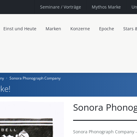
Seminare
/ Vorträge
Mythos Marke
Un
Einst und Heute
Marken
Konzerne
Epoche
Stars 
ny
Sonora Phonograph Company
ke!
Sonora Phono
Sonora Phonograph Company - 