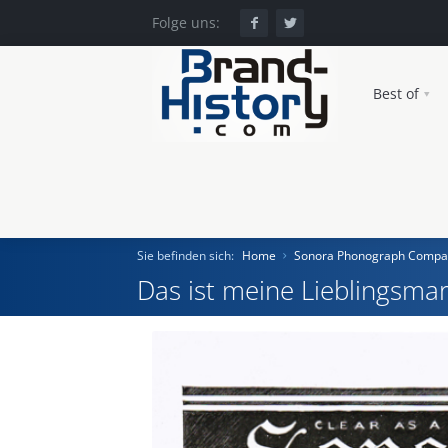
Folge uns:
Best of
Sie befinden sich:
Home
Sonora Phonograph Compa
Das ist meine Lieblingsmar
Home
Einst und Heute
Marken