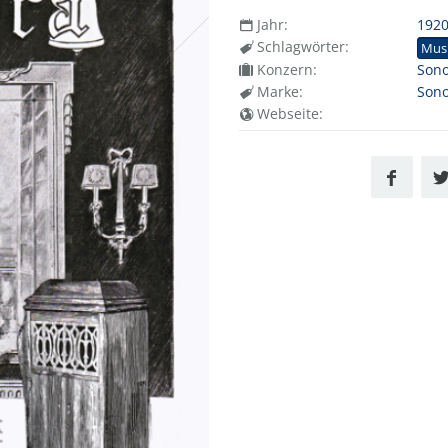
Jahr:
192
Schlagwörter:
Mus
Konzern:
Son
Marke:
Son
Webseite: