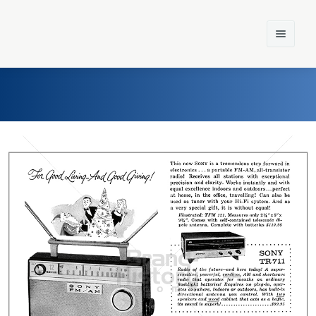
Home
Einst und Heute
Marken
Konzerne
Epoche
SONY
Sony Austria GmbH
1959