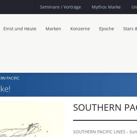
Seminare
/ Vorträge
Mythos Marke
Un
Einst und Heute
Marken
Konzerne
Epoche
Stars 
RN PACIFIC
ke!
SOUTHERN PAC
SOUTHERN PACIFIC LINES - Suns