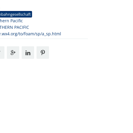
3
nbahngesellschaft
hern Pacific
THERN PACIFIC
wx4.org/to/foam/sp/a_sp.html