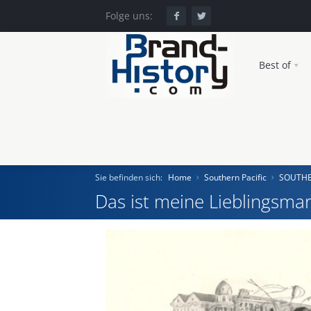
Folge uns:
Best of
Sie befinden sich:
Home
Southern Pacific
SOUTHE
Das ist meine Lieblingsmar
Home
Einst und Heute
Marken