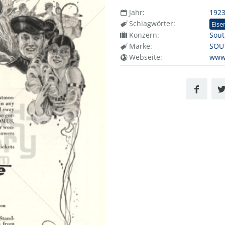
Jahr:
192
Schlagwörter:
Eise
Konzern:
Sout
Marke:
SOU
Webseite:
www.