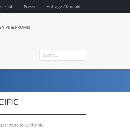
ser Job
Presse
Anfrage
/ Kontakt
& VIPs & PROMIs
IFIC
et Route to California.