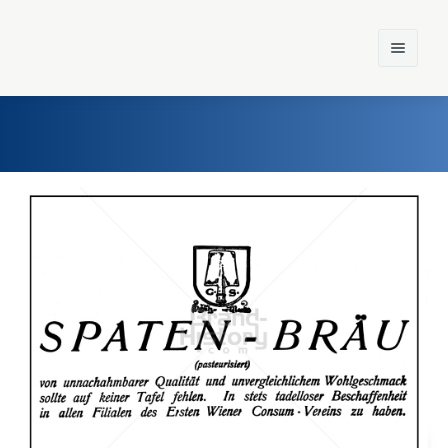
Home
Einst und Heute
Marken
Konzerne
Epoche