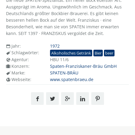
die neue SPATEN-Spezialität. Ein heller Bock edelster Art.
Ausgeprägt im Aroma. Ungewöhnlich im Geschmack. Aus
Deutschlands größter Bockbier-Brauerei. Es gibt keinen
besseren hellen Bock auf der Welt. Franziskus · eine
Besonderheit, wie man sie von SPATEN immer erwarten
kann. SEIT 1397 · FRANZISKUS vergoldet die Zeit.
Jahr:
1972
Schlagwörter:
Alkoholisches Getränk
Bier
beer
Agentur:
HBU 11/6
Konzern:
Spaten-Franziskaner-Bräu GmbH
Marke:
SPATEN-BRÄU
Webseite:
www.spatenbraeu.de