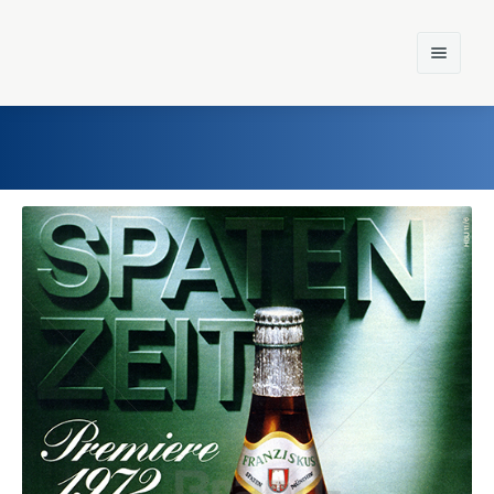
Home
Einst und Heute
Marken
Konzerne
Epoche