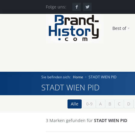
Folge uns:
Best of
Sie befinden sich:
Home
STADT WIEN PID
STADT WIEN PID
Home
Alle
0-9
A
B
C
D
Einst und Heute
3
Marken gefunden für
STADT WIEN PID
Marken