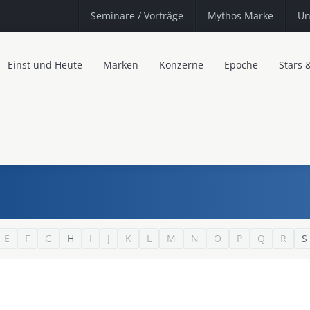
Seminare
/ Vorträge
Mythos Marke
Un
Einst und Heute
Marken
Konzerne
Epoche
Stars 
E
F
G
H
I
J
K
L
M
N
O
P
Q
R
S