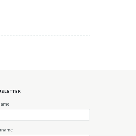
SLETTER
name
hname