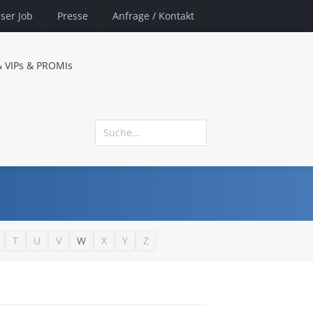
ser Job
Presse
Anfrage
/ Kontakt
& VIPs & PROMIs
T
U
V
W
X
Y
Z