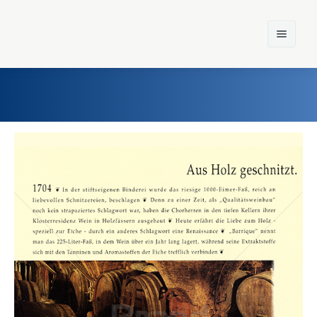
Home
Einst und Heute
Marken
Konzerne
Epoche