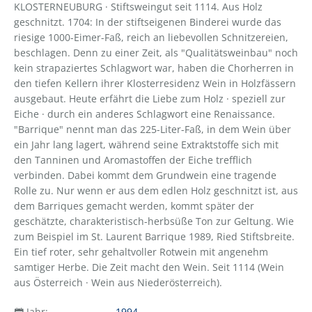
KLOSTERNEUBURG · Stiftsweingut seit 1114. Aus Holz
geschnitzt. 1704: In der stiftseigenen Binderei wurde das
riesige 1000-Eimer-Faß, reich an liebevollen Schnitzereien,
beschlagen. Denn zu einer Zeit, als "Qualitätsweinbau" noch
kein strapaziertes Schlagwort war, haben die Chorherren in
den tiefen Kellern ihrer Klosterresidenz Wein in Holzfässern
ausgebaut. Heute erfährt die Liebe zum Holz · speziell zur
Eiche · durch ein anderes Schlagwort eine Renaissance.
"Barrique" nennt man das 225-Liter-Faß, in dem Wein über
ein Jahr lang lagert, während seine Extraktstoffe sich mit
den Tanninen und Aromastoffen der Eiche trefflich
verbinden. Dabei kommt dem Grundwein eine tragende
Rolle zu. Nur wenn er aus dem edlen Holz geschnitzt ist, aus
dem Barriques gemacht werden, kommt später der
geschätzte, charakteristisch-herbsüße Ton zur Geltung. Wie
zum Beispiel im St. Laurent Barrique 1989, Ried Stiftsbreite.
Ein tief roter, sehr gehaltvoller Rotwein mit angenehm
samtiger Herbe. Die Zeit macht den Wein. Seit 1114 (Wein
aus Österreich · Wein aus Niederösterreich).
Jahr:
1994