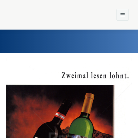
Home
Einst und Heute
Marken
Konzerne
Epoche