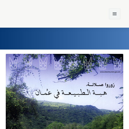
Home
Einst und Heute
Marken
Konzerne
Epoche