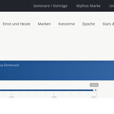
Seminare
/ Vorträge
Mythos Marke
Un
Einst und Heute
Marken
Konzerne
Epoche
Stars 
sia Dortmund
2025
1945
1985
2025