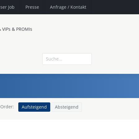
ser Job
Presse
Anfrage
/ Kontakt
& VIPs & PROMIs
Order:
Aufsteigend
Absteigend