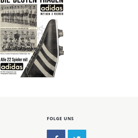
Konzerne
Epoche
adidas
adidas-Salomon AG
1963
Bild-ID: 70138
FOLGE UNS