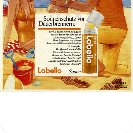
Labello
Beiersdorf AG
1985
Bild-ID: 73267