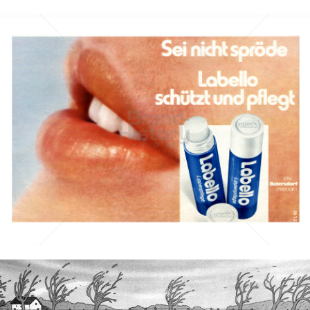
Labello
Beiersdorf AG
1976
Bild-ID: 41963