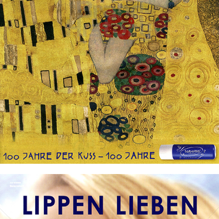
Labello
Beiersdorf AG
2009
Bild-ID: 76068