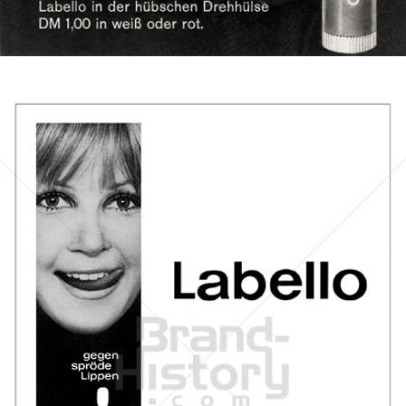
Bild-ID: 951
Labello
Beiersdorf AG
1969