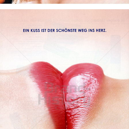
Labello
Beiersdorf AG
2007