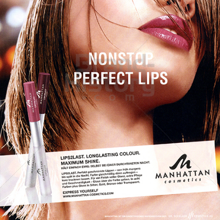
MANHATTAN cosmetics
DR. SCHELLER COSMETICS AG
2005
Bild-ID: 45772