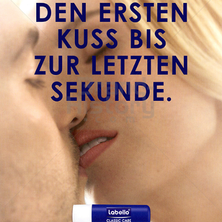
Labello
Beiersdorf AG
2011