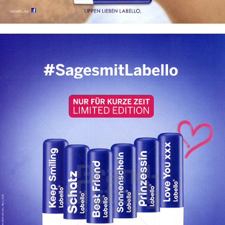
Bild-ID: 45615
Labello
Beiersdorf AG
2016