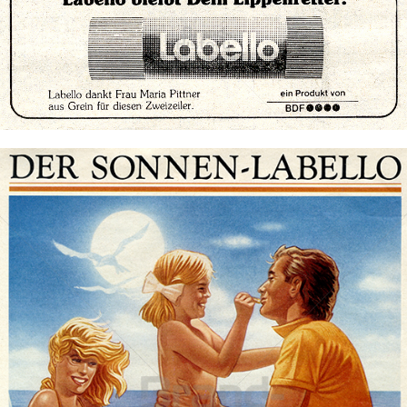
Labello
Beiersdorf AG
1985
Bild-ID: 72216