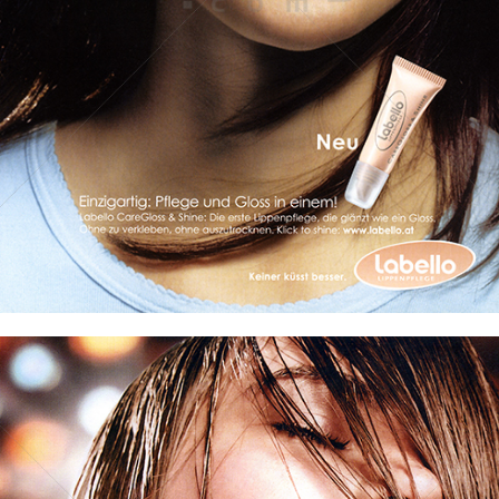
Labello
Beiersdorf AG
2003
Bild-ID: 30142