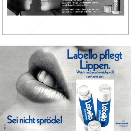
Labello
Beiersdorf AG
1969
Bild-ID: 12185
Labello
Beiersdorf AG
1975
Bild-ID: 428