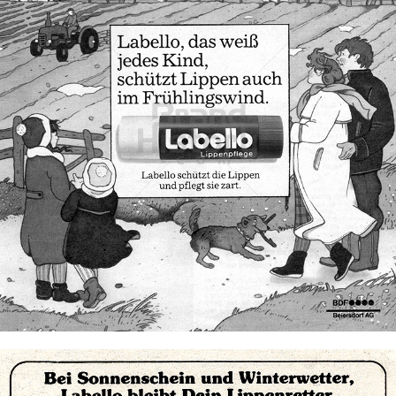
Labello
Beiersdorf AG
1983
Bild-ID: 72440