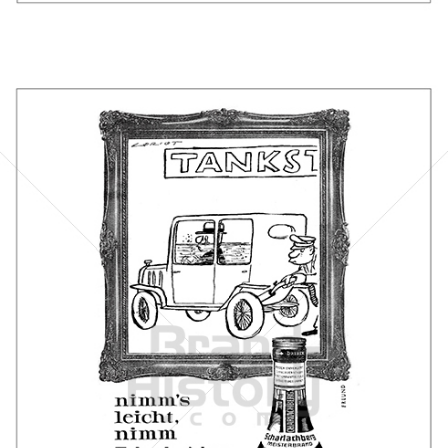
Bild-ID: 44164
Scharlachberg
Scharlachberg Weinbrennerei, Wiesbaden
1961