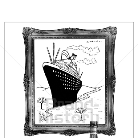
Bild-ID: 14650
Scharlachberg
Scharlachberg Weinbrennerei, Wiesbaden
1962