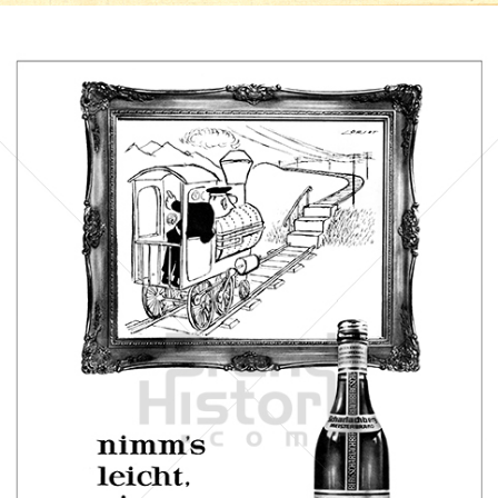
Scharlachberg
Scharlachberg Weinbrennerei, Wiesbaden
1964