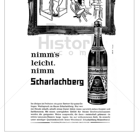
Scharlachberg
Scharlachberg Weinbrennerei, Wiesbaden
1964
Bild-ID: 41216