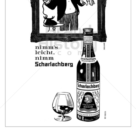
Scharlachberg
Scharlachberg Weinbrennerei, Wiesbaden
1962
Bild-ID: 46021