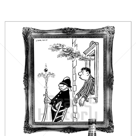
Bild-ID: 40087
Scharlachberg
Scharlachberg Weinbrennerei, Wiesbaden
1962