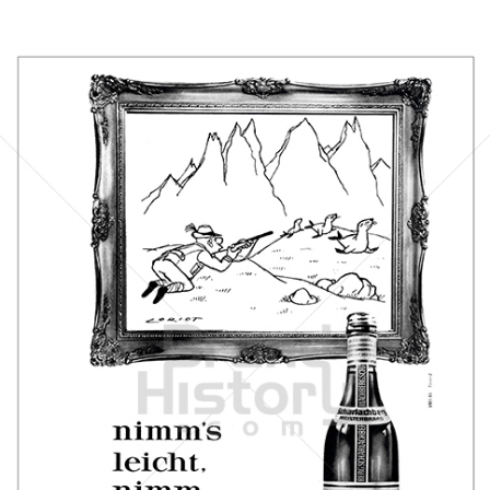
Scharlachberg
Scharlachberg Weinbrennerei, Wiesbaden
1963