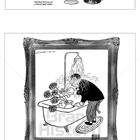
Bild-ID: 1075
Scharlachberg
Scharlachberg Weinbrennerei, Wiesbaden