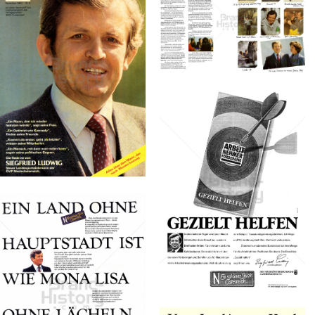
Konzerne
Epoche
ÖVP -
ÖVP -
Bild-ID: 68077
Österreichische
Österreichische
Volkspartei
Volkspartei
ÖVP -
ÖVP -
Österreichische
Österreichische
Volkspartei
Volkspartei
1980
1980
Bild-ID: 68076
NÖ
Landesregierung
Land NÖ - NÖ
Landesregierung
1982
Bild-ID: 47784
NÖ
Landesregierung