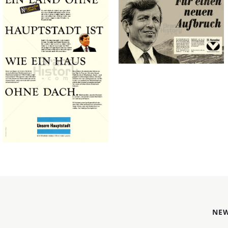
Bild-ID: 73261
ÖVP -
NÖ
Österreichische
Landesregierung
Volkspartei
Land NÖ - NÖ
ÖVP -
Landesregierung
Österreichische
1985
Volkspartei
1986
Bild-ID: 18721
NEW