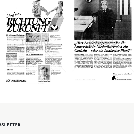
ÖVP -
ÖVP -
Österreichische
Österreichische
Volkspartei
Volkspartei
ÖVP -
ÖVP -
Österreichische
Österreichische
Volkspartei
Volkspartei
1987
1987
Bild-ID: 47733
Bild-ID: 47808
SLETTER