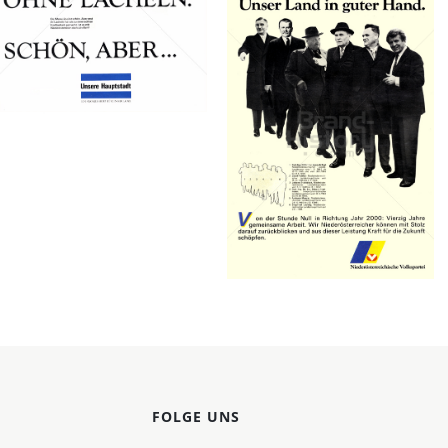
Land NÖ - NÖ
Landesregierung
1984
Bild-ID: 69159
ÖVP -
Österreichische
Volkspartei
ÖVP -
Österreichische
Volkspartei
1985
Bild-ID: 18717
FOLGE UNS