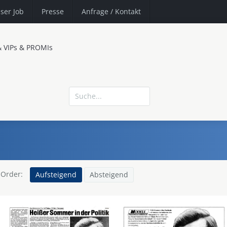
ser Job
Presse
Anfrage
/ Kontakt
& VIPs & PROMIs
Order:
Aufsteigend
Absteigend