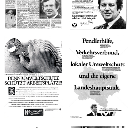
ÖVP -
ÖVP -
Bild-ID: 47818
Bild-ID: 47779
Österreichische
Österreichische
Volkspartei
Volkspartei
ÖVP -
ÖVP -
Österreichische
Österreichische
Volkspartei
Volkspartei
1981
1982
ÖVP -
NÖ
Österreichische
Landesregierung
Volkspartei
Land NÖ - NÖ
ÖVP -
Landesregierung
Österreichische
1983
Volkspartei
1984
Bild-ID: 69775
Bild-ID: 47738