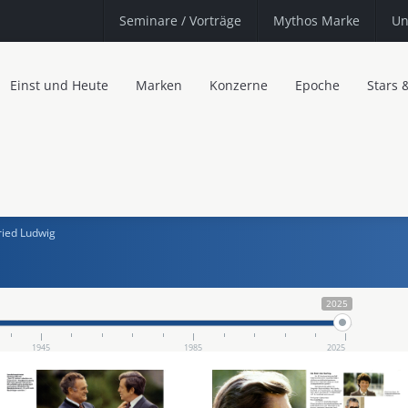
Seminare
/ Vorträge
Mythos Marke
Un
Einst und Heute
Marken
Konzerne
Epoche
Stars 
ried Ludwig
2025
1945
1985
2025