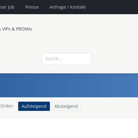
ser Job
Presse
Anfrage
/ Kontakt
& VIPs & PROMIs
Order:
Aufsteigend
Absteigend