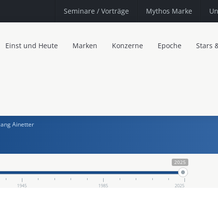
Seminare
/ Vorträge
Mythos Marke
Un
Einst und Heute
Marken
Konzerne
Epoche
Stars 
ang Ainetter
2025
1945
1985
2025