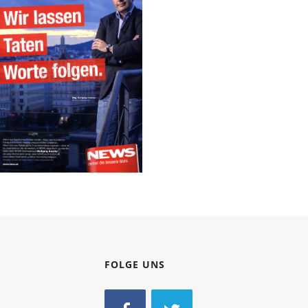
Konzerne
Epoche
NEWS
Verlagsgruppe
NEWS Gesellschaft
m.b.H.
2013
Bild-ID: 69213
FOLGE UNS