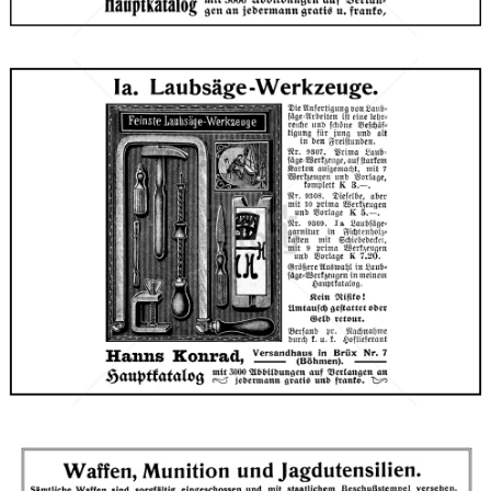
Bild-ID: 66644
Hanns Konrad, Brüx
Versandhaus Hanns Konrad, Brüx (Böhmen)
1910
Bild-ID: 66650