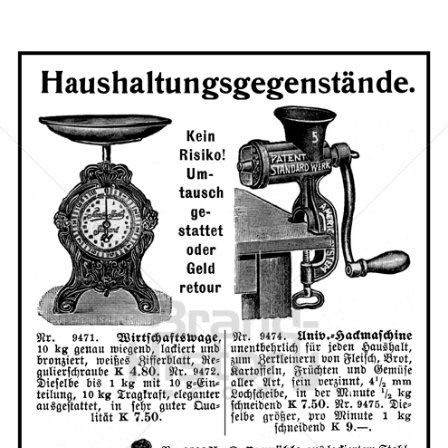
Hanns Konrad, Brüx
Versandhaus Hanns Konrad, Brüx (Böhmen)
1910