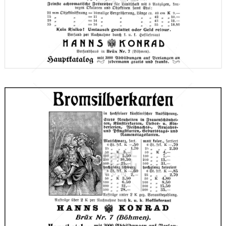
Hanns Konrad, Brüx
Versandhaus Hanns Konrad, Brüx (Böhmen)
1910
Bild-ID: 66627
Hanns Konrad, Brüx
Versandhaus Hanns Konrad, Brüx (Böhmen)
1910