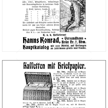
Hanns Konrad, Brüx
Versandhaus Hanns Konrad, Brüx (Böhmen)
1910
Bild-ID: 66604
Hanns Konrad, Brüx