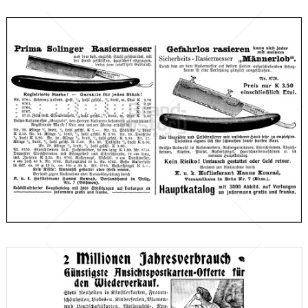
Hanns Konrad, Brüx
Versandhaus Hanns Konrad, Brüx (Böhmen)
1910
Bild-ID: 66601