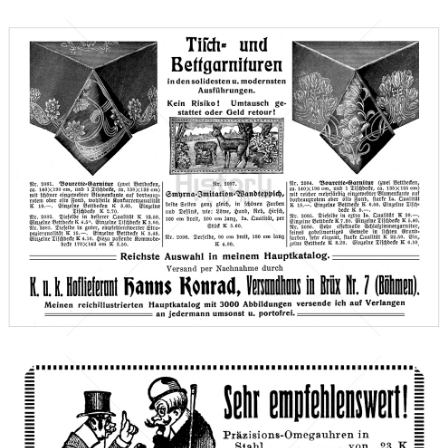
Hanns Konrad, Brüx
Versandhaus Hanns Konrad, Brüx (Böhmen)
1910
Bild-ID: 66610