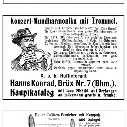
Bild-ID: 66618
Hanns Konrad, Brüx
Versandhaus Hanns Konrad, Brüx (Böhmen)
1910
Bild-ID: 66619