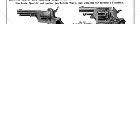
Hanns Konrad, Brüx
Versandhaus Hanns Konrad, Brüx (Böhmen)
1910