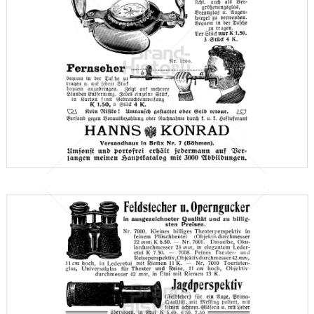
Hanns Konrad, Brüx
Versandhaus Hanns Konrad, Brüx (Böhmen)
1910
Bild-ID: 66626