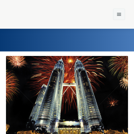
Home
Einst und Heute
Marken
Konzerne
Epoche