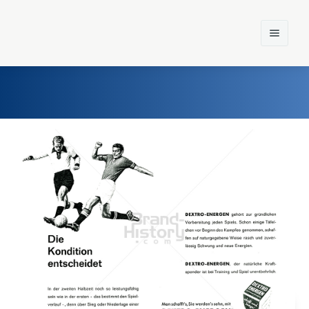
Home
Einst und Heute
Marken
Konzerne
Epoche