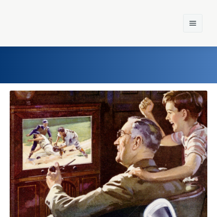
Home
Einst und Heute
Marken
Konzerne
Epoche