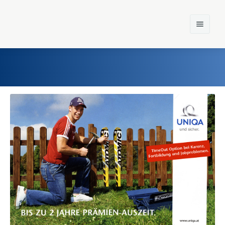
Home
Einst und Heute
Marken
Konzerne
Epoche