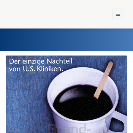
Home
Einst und Heute
Marken
Konzerne
Epoche