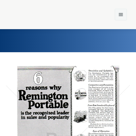
Home
Einst und Heute
Marken
Konzerne
Epoche