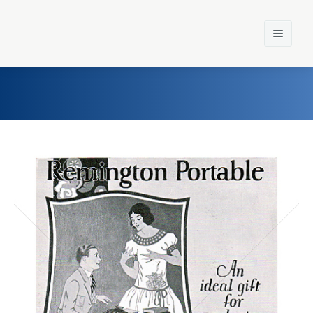
Home
Einst und Heute
Marken
Konzerne
Epoche