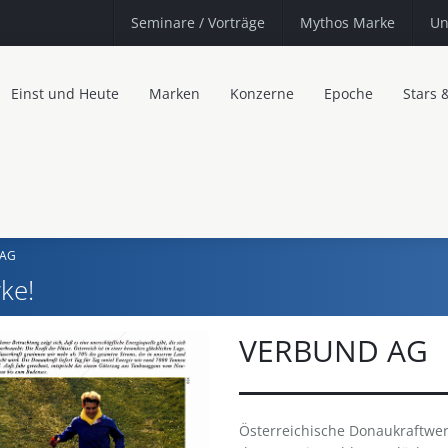
Seminare
/ Vorträge
Mythos Marke
Un
Einst und Heute
Marken
Konzerne
Epoche
Stars 
 AG
ke!
VERBUND AG
Österreichische Donaukraftwer