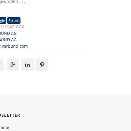
eworden . . .
8
gie
Strom
 / LOWE GGK
BUND AG
BUND AG
.verbund.com
SLETTER
name