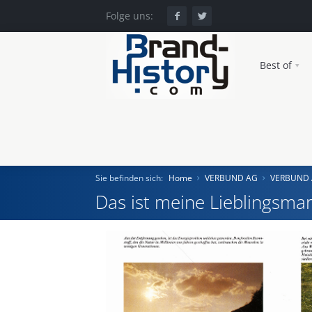
Folge uns:
Best of
Sie befinden sich:
Home
VERBUND AG
VERBUND
Das ist meine Lieblingsmar
Home
Einst und Heute
Marken