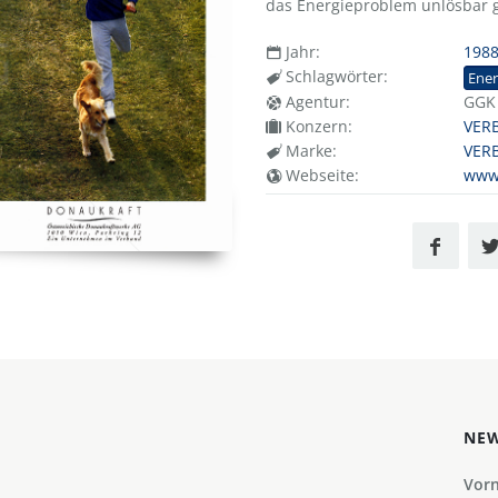
das Energieproblem unlösbar g
Jahr:
198
Schlagwörter:
Ener
Agentur:
GGK
Konzern:
VER
Marke:
VER
Webseite:
www
NEW
Vor