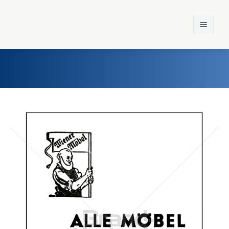
Home
Einst und Heute
Marken
Konzerne
Epoche