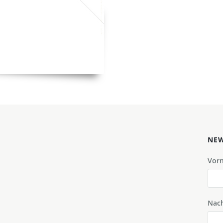
NEW
Vor
Nac