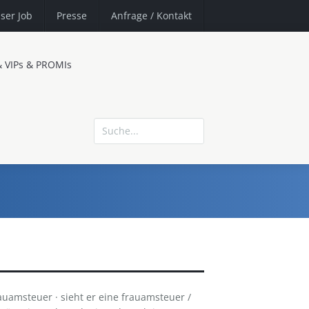
ser Job
Presse
Anfrage
/ Kontakt
& VIPs & PROMIs
rauamsteuer · sieht er eine frauamsteuer /