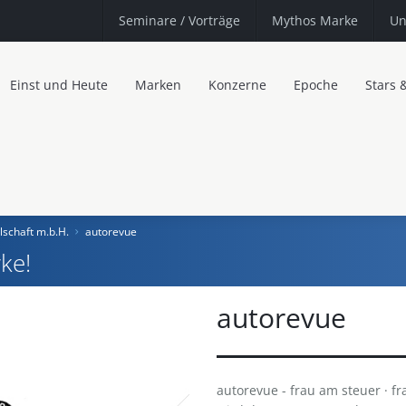
Seminare
/ Vorträge
Mythos Marke
Un
Einst und Heute
Marken
Konzerne
Epoche
Stars 
schaft m.b.H.
autorevue
ke!
autorevue
autorevue - frau am steuer · f