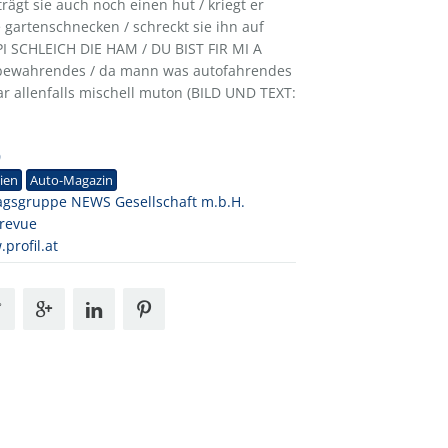
gt sie auch noch einen hut / kriegt er
e gartenschnecken / schreckt sie ihn auf
I SCHLEICH DIE HAM / DU BIST FIR MI A
 bewahrendes / da mann was autofahrendes
r allenfalls mischell muton (BILD UND TEXT:
0
ien
Auto-Magazin
agsgruppe NEWS Gesellschaft m.b.H.
revue
profil.at