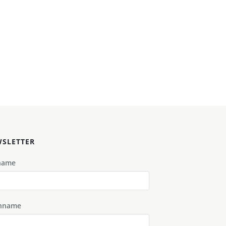
SLETTER
name
hname