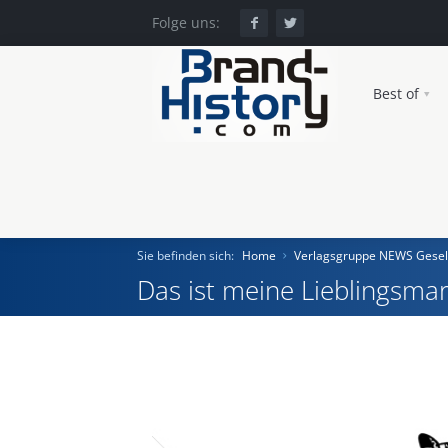
Folge uns:
Best of
Sie befinden sich:
Home
Verlagsgruppe NEWS Gesell
Das ist meine Lieblingsmar
Home
Einst und Heute
Marken