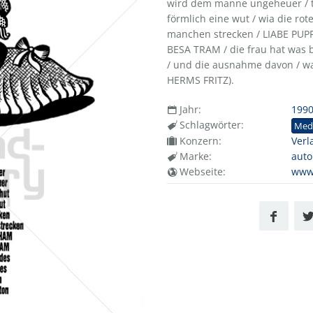
wird dem manne ungeheuer / trä
förmlich eine wut / wia die rot
manchen strecken / LIABE PUPP
BESA TRAM / die frau hat was
/ und die ausnahme davon / wa
HERMS FRITZ).
Jahr:
199
Schlagwörter:
Med
Konzern:
Verl
Marke:
auto
Webseite:
www.