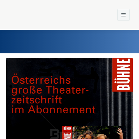
Home
Einst und Heute
Marken
Konzerne
Epoche