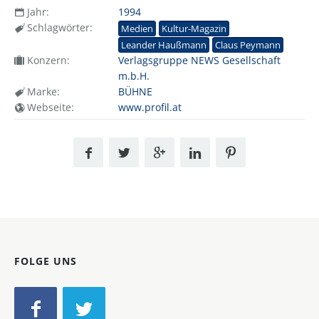
Jahr:
1994
Schlagwörter:
Medien
Kultur-Magazin
Leander Haußmann
Claus Peymann
Konzern:
Verlagsgruppe NEWS Gesellschaft
m.b.H.
Marke:
BÜHNE
Webseite:
www.profil.at
FOLGE UNS