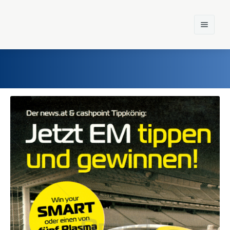
Home
Einst und Heute
Marken
Konzerne
Epoche