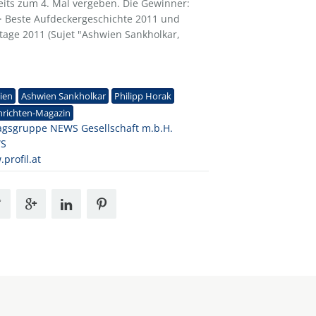
its zum 4. Mal vergeben. Die Gewinner:
· Beste Aufdeckergeschichte 2011 und
rtage 2011 (Sujet "Ashwien Sankholkar,
1
ien
Ashwien Sankholkar
Philipp Horak
hrichten-Magazin
agsgruppe NEWS Gesellschaft m.b.H.
S
profil.at