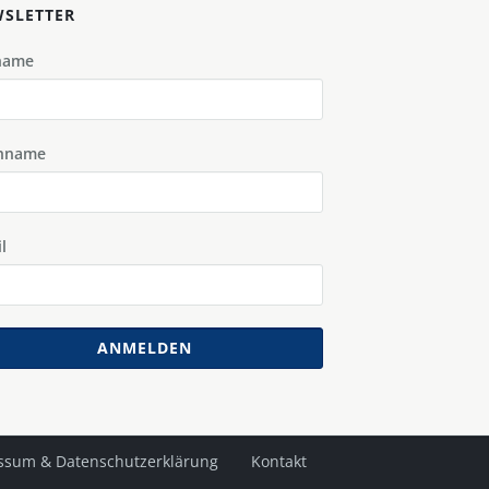
SLETTER
name
hname
l
ANMELDEN
ssum & Datenschutzerklärung
Kontakt