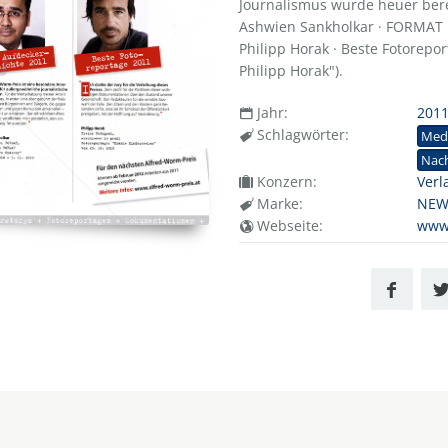
Journalismus wurde heuer bere
Ashwien Sankholkar · FORMAT 
Philipp Horak · Beste Fotorepo
Philipp Horak").
Jahr:
201
Schlagwörter:
Med
Nac
Konzern:
Verl
Marke:
NEW
Webseite:
www.