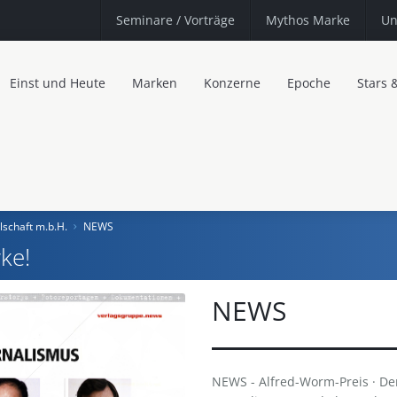
Seminare
/ Vorträge
Mythos Marke
Un
Einst und Heute
Marken
Konzerne
Epoche
Stars 
schaft m.b.H.
NEWS
ke!
NEWS
NEWS - Alfred-Worm-Preis · Der