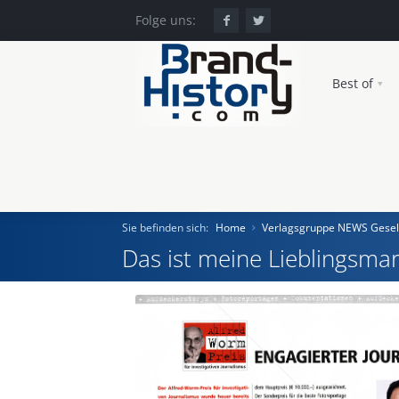
Folge uns:
Best of
Sie befinden sich:
Home
Verlagsgruppe NEWS Gesell
Das ist meine Lieblingsmar
Home
Einst und Heute
Marken