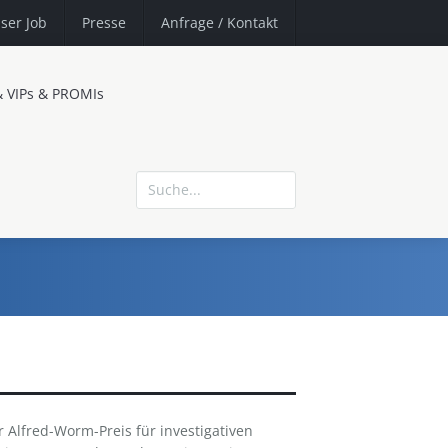
ser Job
Presse
Anfrage
/ Kontakt
& VIPs & PROMIs
 Alfred-Worm-Preis für investigativen