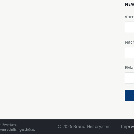
NEW
Vor
Nac
EMai
en Zwecken.
© 2026 Brand-History.com
Impre
enrechtlich geschützt.