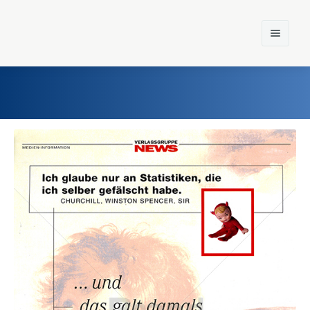
Home
Einst und Heute
Marken
Konzerne
Epoche