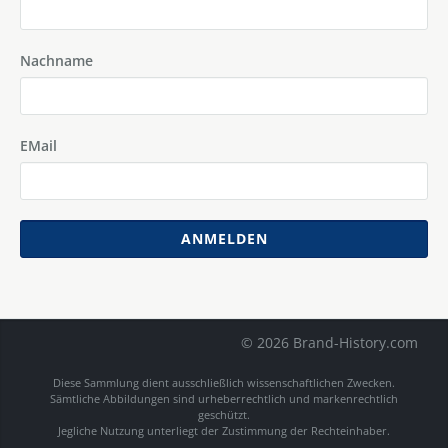
Nachname
EMail
ANMELDEN
© 2026 Brand-History.com
Diese Sammlung dient ausschließlich wissenschaftlichen Zwecken.
Sämtliche Abbildungen sind urheberrechtlich und markenrechtlich
geschützt.
Jegliche Nutzung unterliegt der Zustimmung der Rechteinhaber.