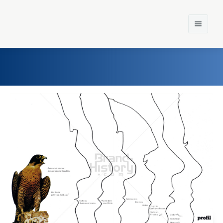
Home
Einst und Heute
Marken
Konzerne
Epoche