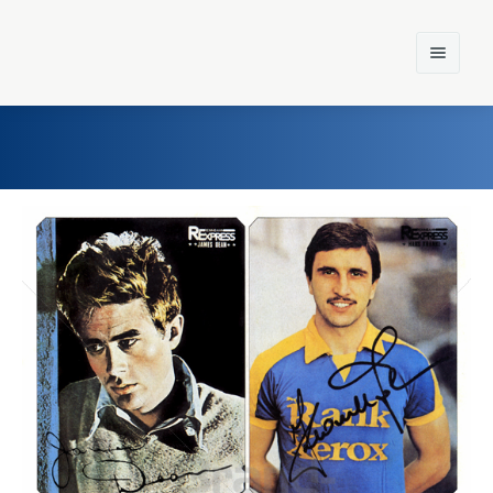
Home
Einst und Heute
Marken
Konzerne
Epoche