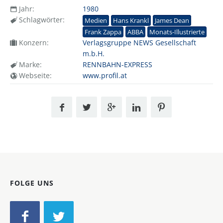
Jahr:
1980
Schlagwörter:
Medien
Hans Krankl
James Dean
Frank Zappa
ABBA
Monats-Illustrierte
Konzern:
Verlagsgruppe NEWS Gesellschaft
m.b.H.
Marke:
RENNBAHN-EXPRESS
Webseite:
www.profil.at
FOLGE UNS