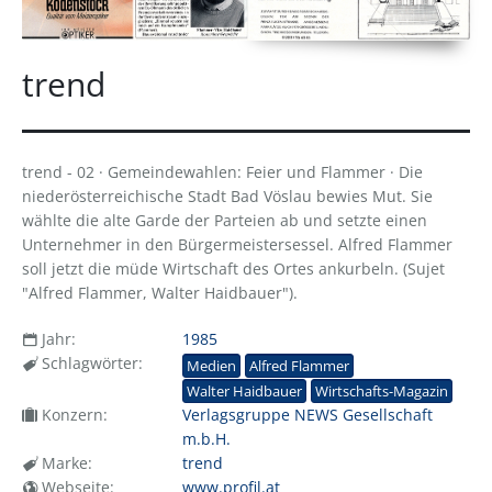
trend
trend - 02 · Gemeindewahlen: Feier und Flammer · Die
niederösterreichische Stadt Bad Vöslau bewies Mut. Sie
wählte die alte Garde der Parteien ab und setzte einen
Unternehmer in den Bürgermeistersessel. Alfred Flammer
soll jetzt die müde Wirtschaft des Ortes ankurbeln. (Sujet
"Alfred Flammer, Walter Haidbauer").
Jahr:
1985
Schlagwörter:
Medien
Alfred Flammer
Walter Haidbauer
Wirtschafts-Magazin
Konzern:
Verlagsgruppe NEWS Gesellschaft
m.b.H.
Marke:
trend
Webseite:
www.profil.at