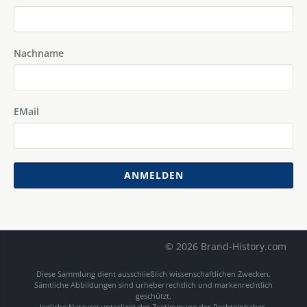
Nachname
EMail
ANMELDEN
© 2026 Brand-History.com
Diese Sammlung dient ausschließlich wissenschaftlichen Zwecken.
Sämtliche Abbildungen sind urheberrechtlich und markenrechtlich
geschützt.
Jegliche Nutzung unterliegt der Zustimmung der Rechteinhaber.