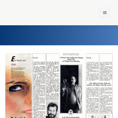
Home
Einst und Heute
Marken
Konzerne
Epoche