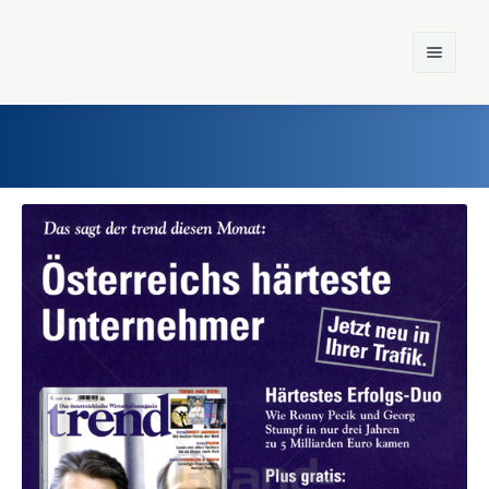
Home
Einst und Heute
Marken
Konzerne
Epoche