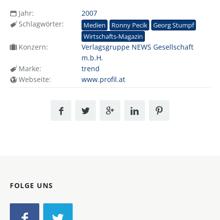
Jahr:
2007
Schlagwörter:
Medien
Ronny Pecik
Georg Stumpf
Wirtschafts-Magazin
Konzern:
Verlagsgruppe NEWS Gesellschaft
m.b.H.
Marke:
trend
Webseite:
www.profil.at
FOLGE UNS