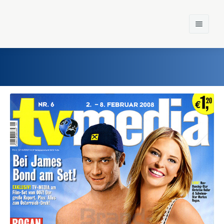
Home
Einst und Heute
Marken
Konzerne
Epoche