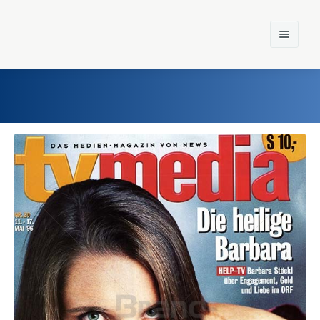
Home
Einst und Heute
Marken
Konzerne
Epoche