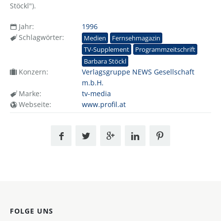
Stöckl").
Jahr:
1996
Schlagwörter:
Medien
Fernsehmagazin
TV-Supplement
Programmzeitschrift
Barbara Stöckl
Konzern:
Verlagsgruppe NEWS Gesellschaft
m.b.H.
Marke:
tv-media
Webseite:
www.profil.at
FOLGE UNS