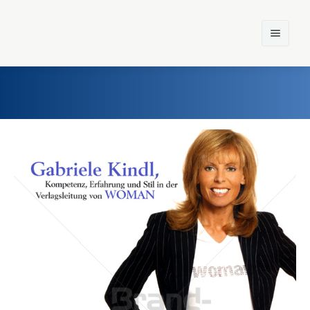
Home
Einst und Heute
Marken
Konzerne
Epoche