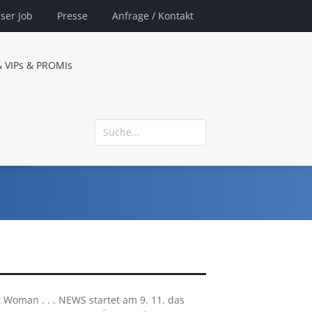
ser Job
Presse
Anfrage
/ Kontakt
& VIPs & PROMIs
 Woman . . . NEWS startet am 9. 11. das