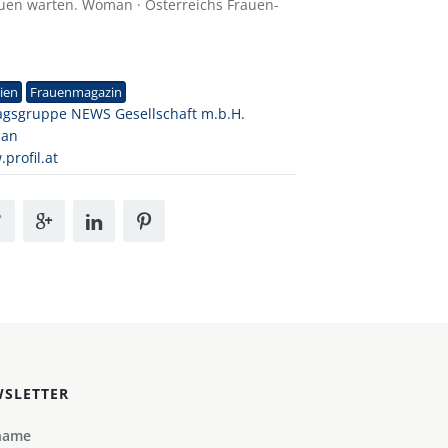
auen warten. Woman · Österreichs Frauen-
1
ien
Frauenmagazin
agsgruppe NEWS Gesellschaft m.b.H.
an
profil.at
SLETTER
name