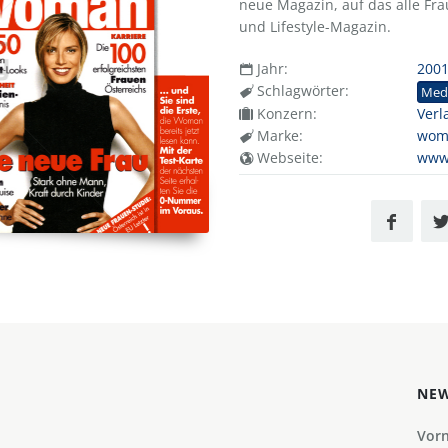
neue Magazin, auf das alle Fr
und Lifestyle-Magazin.
Jahr:
200
Schlagwörter:
Med
Konzern:
Verl
Marke:
wom
Webseite:
www.
NEW
Vor