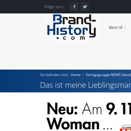
Folge uns:
Best of
Sie befinden sich:
Home
Verlagsgruppe NEWS Gesell
Das ist meine Lieblingsmar
Home
Einst und Heute
Marken