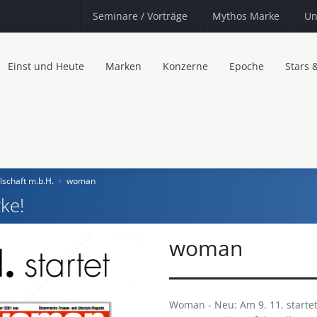
Seminare
/ Vorträge
Mythos Marke
Un
Einst und Heute
Marken
Konzerne
Epoche
Stars 
schaft m.b.H.
woman
ke!
woman
Woman - Neu: Am 9. 11. startet