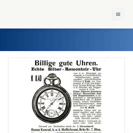
Home
Einst und Heute
Marken
Konzerne
Epoche