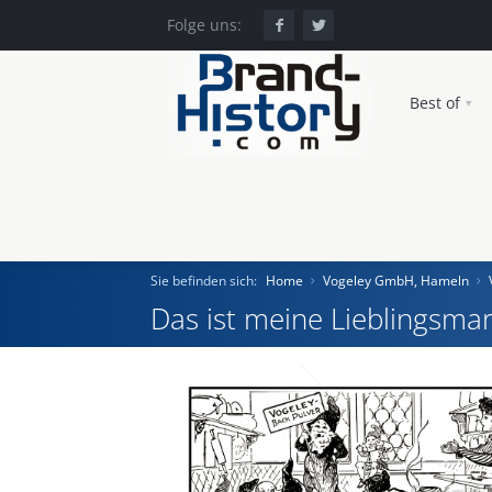
Folge uns:
Best of
Sie befinden sich:
Home
Vogeley GmbH, Hameln
Das ist meine Lieblingsmar
Home
Einst und Heute
Marken