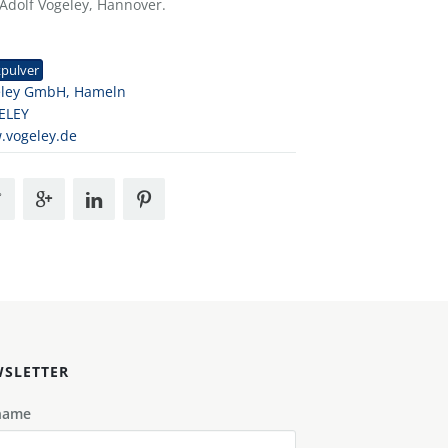
Adolf Vogeley, Hannover.
1
pulver
eley GmbH, Hameln
ELEY
.vogeley.de
SLETTER
name