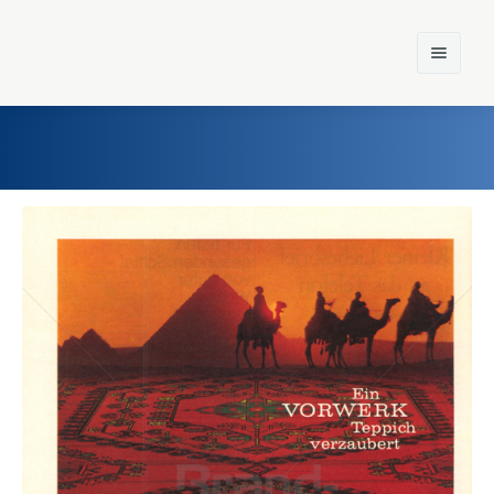
Home
Einst und Heute
Marken
Konzerne
Epoche