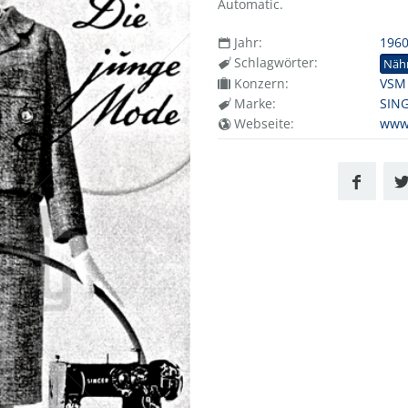
Automatic.
Jahr:
196
Schlagwörter:
Näh
Konzern:
VSM
Marke:
SIN
Webseite:
www.