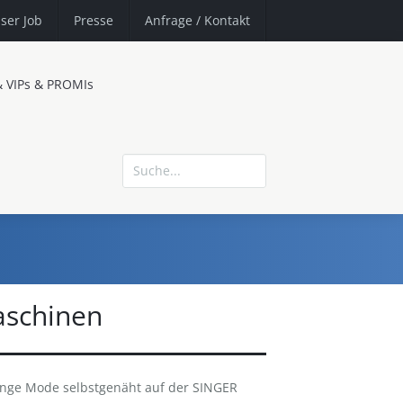
ser Job
Presse
Anfrage
/ Kontakt
& VIPs & PROMIs
schinen
nge Mode selbstgenäht auf der SINGER