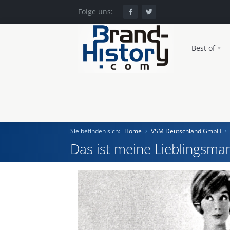
Folge uns:
Best of
Sie befinden sich:
Home
VSM Deutschland GmbH
Das ist meine Lieblingsmar
Home
Einst und Heute
Marken