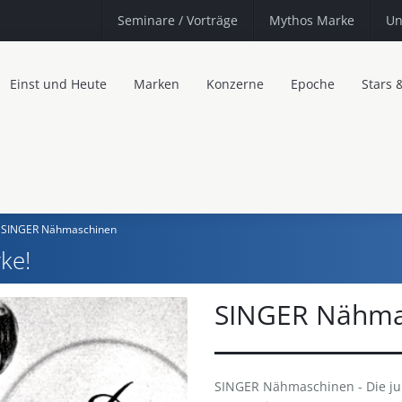
Seminare
/ Vorträge
Mythos Marke
Un
Einst und Heute
Marken
Konzerne
Epoche
Stars 
SINGER Nähmaschinen
ke!
SINGER Nähma
SINGER Nähmaschinen - Die ju