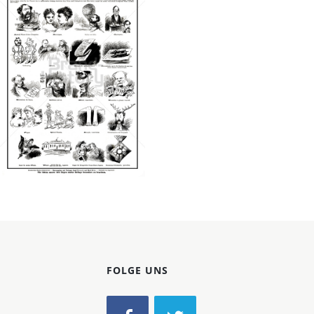
Konzerne
Epoche
WALDEK WAGNER &
BENDA, WIEN
WALDEK WAGNER &
BENDA, WIEN
1871
Bild-ID: 42114
FOLGE UNS