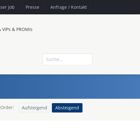
ser Job
Presse
Anfrage
/ Kontakt
& VIPs & PROMIs
Order:
Aufsteigend
Absteigend