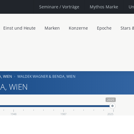
Seminare
/ Vorträge
Mythos Marke
Un
Einst und Heute
Marken
Konzerne
Epoche
Stars 
, WIEN
WALDEK WAGNER & BENDA, WIEN
A, WIEN
2025
1948
1987
2025