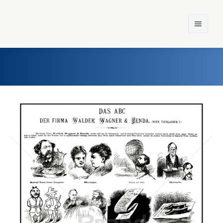
Home
Einst und Heute
Marken
Konzerne
Epoche