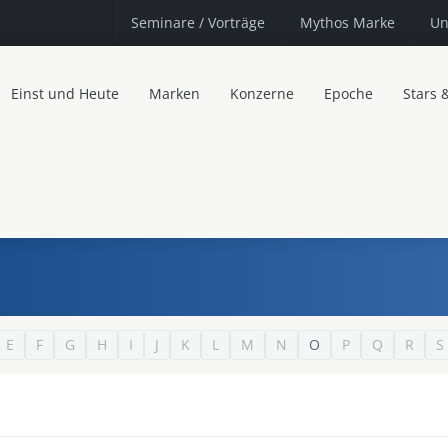
Seminare
/ Vorträge
Mythos Marke
Un
Einst und Heute
Marken
Konzerne
Epoche
Stars 
E
F
G
H
I
J
K
L
M
N
O
P
Q
R
S