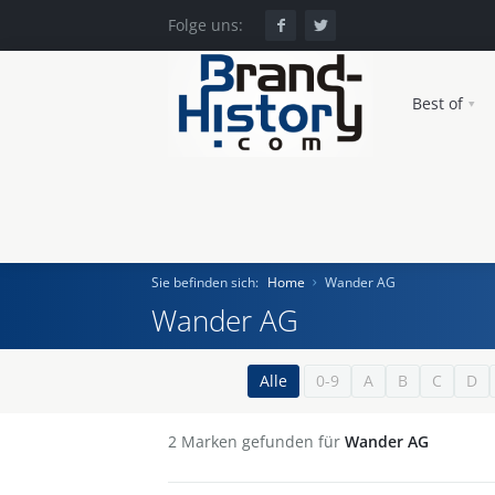
Folge uns:
Best of
Sie befinden sich:
Home
Wander AG
Wander AG
Home
Alle
0-9
A
B
C
D
Einst und Heute
2
Marken gefunden für
Wander AG
Marken