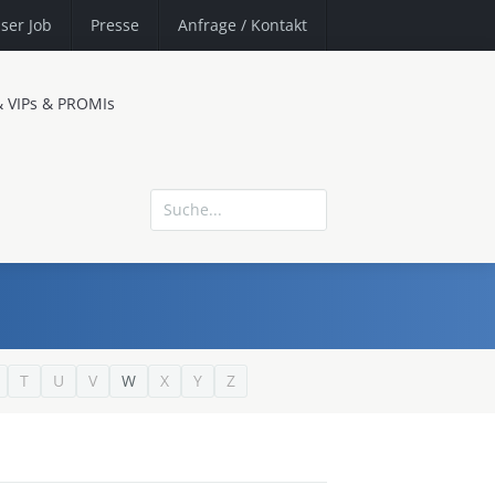
ser Job
Presse
Anfrage
/ Kontakt
& VIPs & PROMIs
T
U
V
W
X
Y
Z