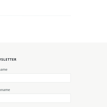
SLETTER
name
hname