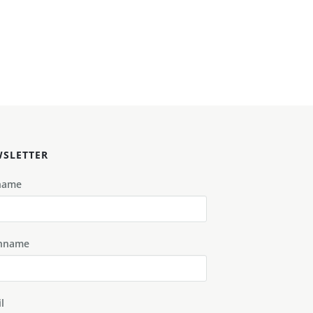
SLETTER
name
hname
l