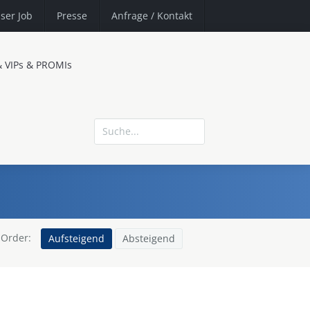
ser Job
Presse
Anfrage
/ Kontakt
& VIPs & PROMIs
Order:
Aufsteigend
Absteigend