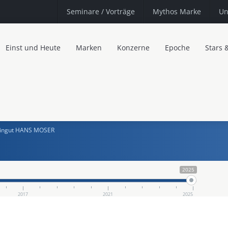
Seminare
/ Vorträge
Mythos Marke
Un
Einst und Heute
Marken
Konzerne
Epoche
Stars 
ingut HANS MOSER
2025
2017
2021
2025