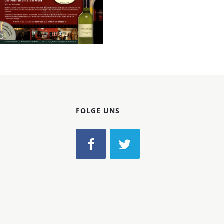
Konzerne
Epoche
Bild-ID: 33328
Weingut HANS
MOSER
Weingut Hans
Moser
2009
FOLGE UNS