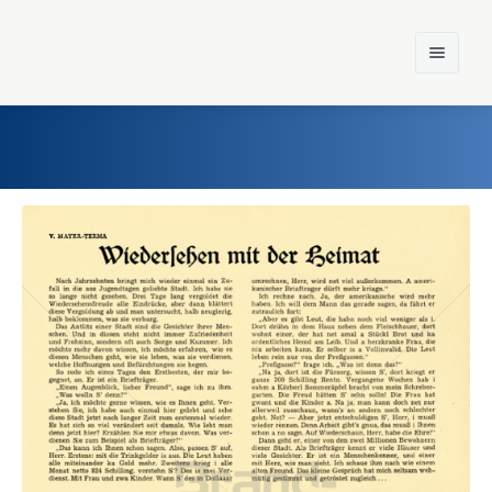
Home
Einst und Heute
Marken
Konzerne
Epoche