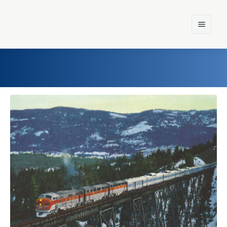
Home
Einst und Heute
Marken
Konzerne
Epoche