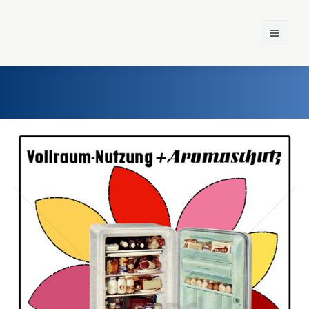
Home
Einst und Heute
Marken
Konzerne
Epoche