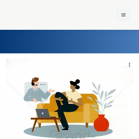
Home
Einst und Heute
Marken
Konzerne
Epoche