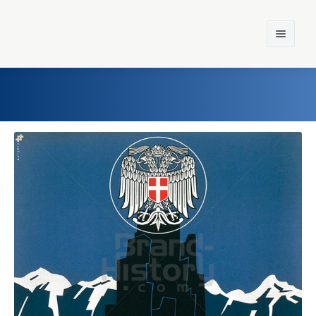
Home
Einst und Heute
Marken
Konzerne
Epoche